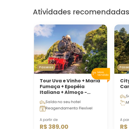
Atividades recomendada
Passeios
Passe
1º
Mais
Vendido
Tour Uva e Vinho + Maria
Cit
Fumaça + Epopéia
Can
Italiana + Almoço -
S
Coletivo
Saída no seu hotel
M
Reagendamento Flexível
A partir de
A par
R$ 389,00
R$