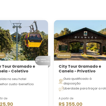
s
ios
Passeios
2º
Mais
Vendido
y Tour Gramado e
City Tour Gramado e
ela - Coletivo
Canela - Privativo
Guia qualificado à
aída no seu hotel
disposição
elhor custo-benefício
Liberdade para traçar a ro
tir de
A partir de
 25,90
R$ 355,00