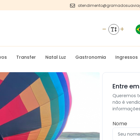
atendimento@gramadosuavia
ivos
Transfer
Natal Luz
Gastronomia
Ingressos
Entre em
Queremos te
não é vendi
informações
Nome