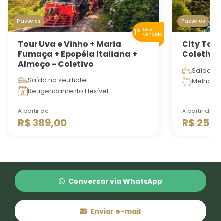
Passeios
Passeios
1º
Mais
Vendido
Tour Uva e Vinho + Maria
City Tou
Fumaça + Epopéia Italiana +
Coletivo
Almoço - Coletivo
Saída no
Saída no seu hotel
Melhor c
Reagendamento Flexível
A partir de
A partir de
R$ 389,00
R$ 25,9
Conversar via WhatsApp
Enviar e-mail